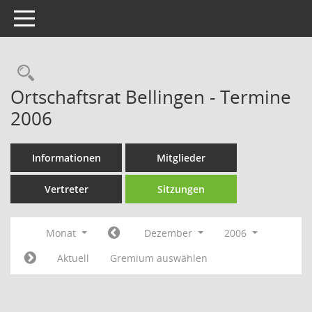
Toggle navigation
Rechercheauswahl
Ortschaftsrat Bellingen - Termine
2006
Informationen
Mitglieder
Vertreter
Sitzungen
Monat
Dezember
2006
Aktuell
Gremium auswählen