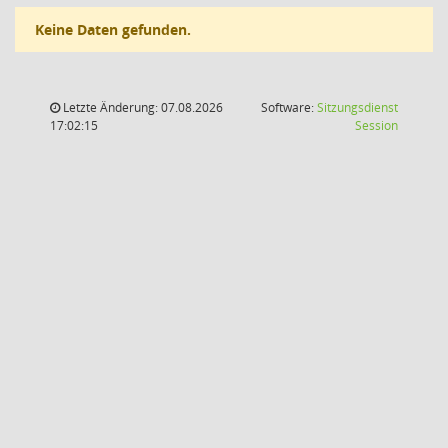
Keine Daten gefunden.
Letzte Änderung: 07.08.2026
Software:
Sitzungsdienst
(Wird in
17:02:15
Session