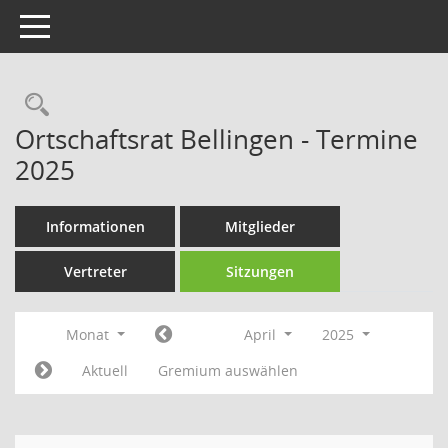
Toggle navigation
Rechercheauswahl
Ortschaftsrat Bellingen - Termine
2025
Informationen
Mitglieder
Vertreter
Sitzungen
Monat
April
2025
Aktuell
Gremium auswählen