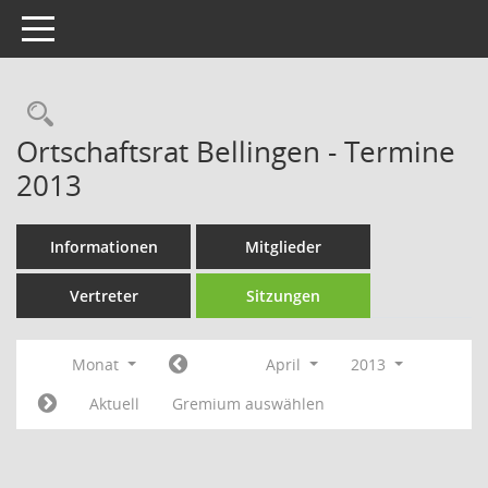
Toggle navigation
Rechercheauswahl
Ortschaftsrat Bellingen - Termine
2013
Informationen
Mitglieder
Vertreter
Sitzungen
Monat
April
2013
Aktuell
Gremium auswählen