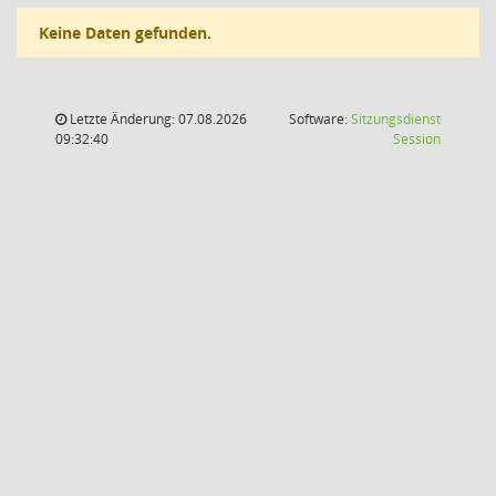
Keine Daten gefunden.
Letzte Änderung: 07.08.2026
Software:
Sitzungsdienst
(Wird in
09:32:40
Session