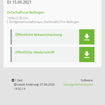
DI
13.04.2021
Ortschaftsrat Bellingen
19:00-21:35 Uhr
Dorfgemeinschaftshaus, Dorfstraße 53 in Bellingen
Öffentliche Bekanntmachung
öffentliche Niederschrift
1 Satz
Software:
(Wird in
Letzte Änderung: 07.08.2026
Sitzungsdienst
Session
14:32:14