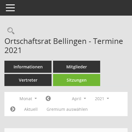
Toggle navigation
Rechercheauswahl
Ortschaftsrat Bellingen - Termine
2021
Informationen
Mitglieder
Vertreter
Sitzungen
Monat
April
2021
Aktuell
Gremium auswählen