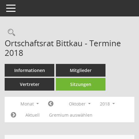
Toggle navigation
Rechercheauswahl
Ortschaftsrat Bittkau - Termine
2018
Informationen
Mitglieder
Vertreter
Sitzungen
Monat
Oktober
2018
Aktuell
Gremium auswählen