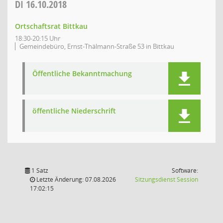
DI
16.10.2018
Ortschaftsrat Bittkau
18:30-20:15 Uhr
Gemeindebüro, Ernst-Thälmann-Straße 53 in Bittkau
Öffentliche Bekanntmachung
öffentliche Niederschrift
1 Satz
Software:
(Wird in
Letzte Änderung: 07.08.2026
Sitzungsdienst
Session
17:02:15