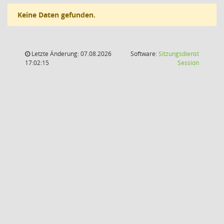
Keine Daten gefunden.
Letzte Änderung: 07.08.2026
Software:
Sitzungsdienst
(Wird in
17:02:15
Session