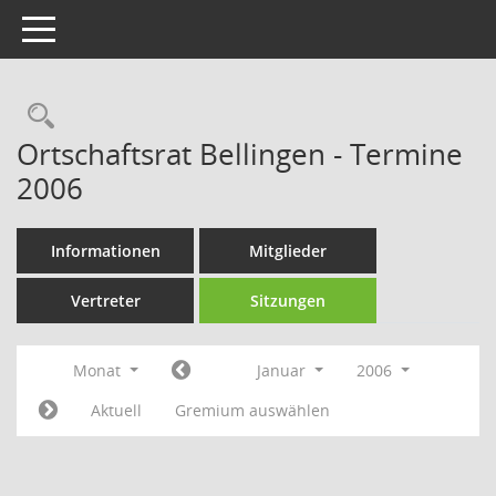
Toggle navigation
Rechercheauswahl
Ortschaftsrat Bellingen - Termine
2006
Informationen
Mitglieder
Vertreter
Sitzungen
Monat
Januar
2006
Aktuell
Gremium auswählen