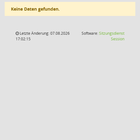
Keine Daten gefunden.
Letzte Änderung: 07.08.2026
Software:
Sitzungsdienst
(Wird in
17:02:15
Session