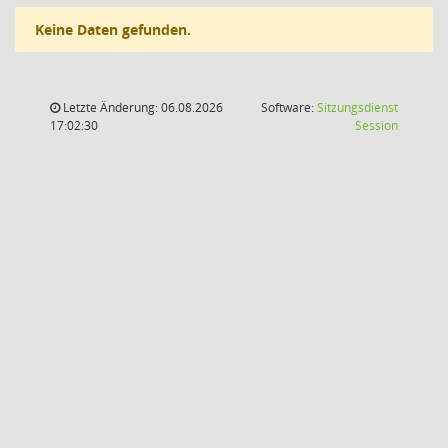
Keine Daten gefunden.
Letzte Änderung: 06.08.2026
Software:
Sitzungsdienst
(Wird in
17:02:30
Session