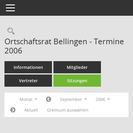
Toggle navigation
Rechercheauswahl
Ortschaftsrat Bellingen - Termine
2006
Informationen
Mitglieder
Vertreter
Sitzungen
Monat
September
2006
Aktuell
Gremium auswählen