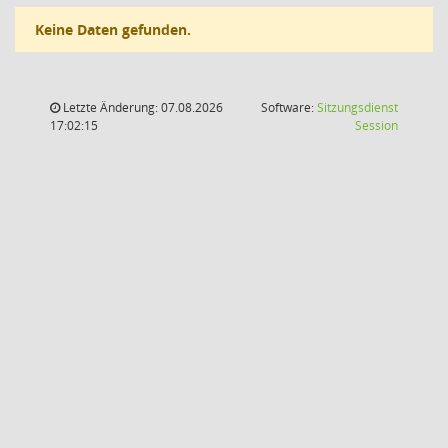
Keine Daten gefunden.
Letzte Änderung: 07.08.2026
Software:
Sitzungsdienst
(Wird in
17:02:15
Session