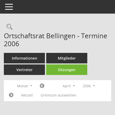
Toggle navigation
Rechercheauswahl
Ortschaftsrat Bellingen - Termine
2006
Informationen
Mitglieder
Vertreter
Sitzungen
Monat
April
2006
Aktuell
Gremium auswählen