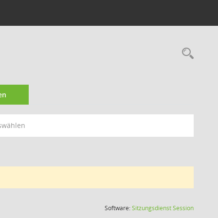
Rec
en
swählen
(Wird in
Software:
Sitzungsdienst
Session