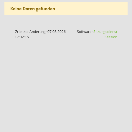
Keine Daten gefunden.
Letzte Änderung: 07.08.2026
Software:
Sitzungsdienst
(Wird in
17:02:15
Session