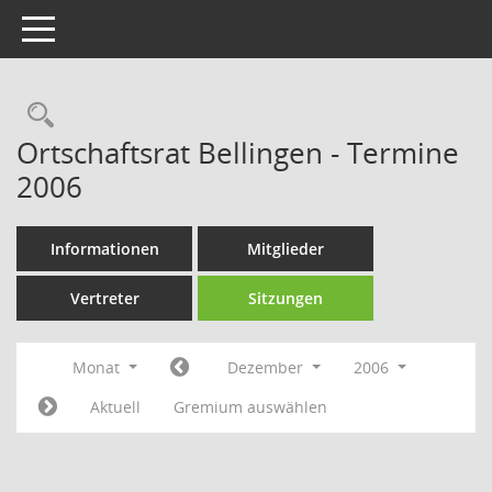
Toggle navigation
Rechercheauswahl
Ortschaftsrat Bellingen - Termine
2006
Informationen
Mitglieder
Vertreter
Sitzungen
Monat
Dezember
2006
Aktuell
Gremium auswählen