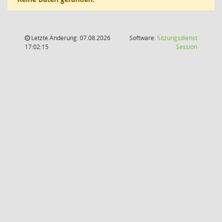
Letzte Änderung: 07.08.2026
Software:
Sitzungsdienst
(Wird in
17:02:15
Session