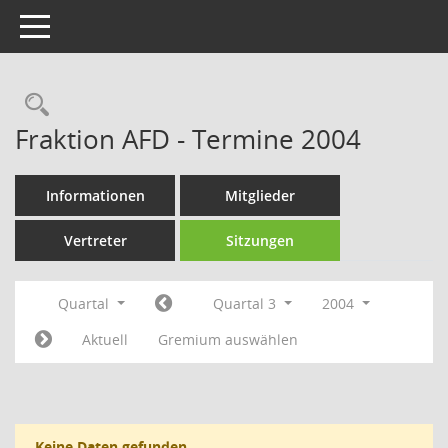
Toggle navigation
Rechercheauswahl
Fraktion AFD - Termine 2004
Informationen
Mitglieder
Vertreter
Sitzungen
Quartal
Quartal 3
2004
Aktuell
Gremium auswählen
Keine Daten gefunden.