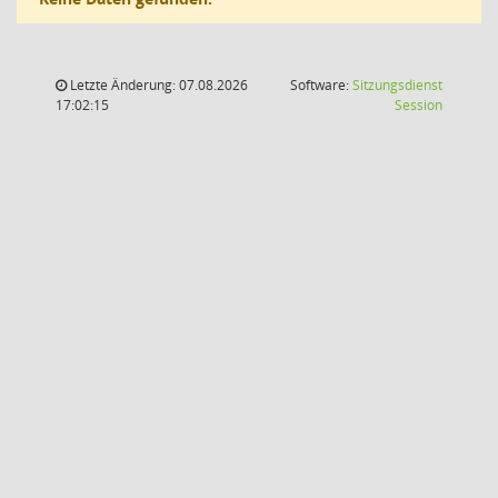
Letzte Änderung: 07.08.2026
Software:
Sitzungsdienst
(Wird in
17:02:15
Session