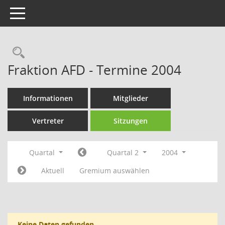
Toggle navigation
Rechercheauswahl
Fraktion AFD - Termine 2004
Informationen
Mitglieder
Vertreter
Sitzungen
Quartal
Quartal 2
2004
Aktuell
Gremium auswählen
Keine Daten gefunden.