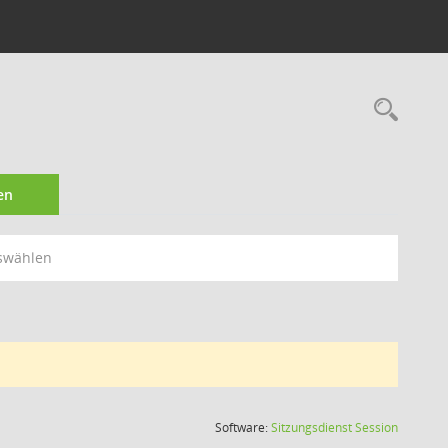
Rec
en
swählen
(Wird in
Software:
Sitzungsdienst
Session