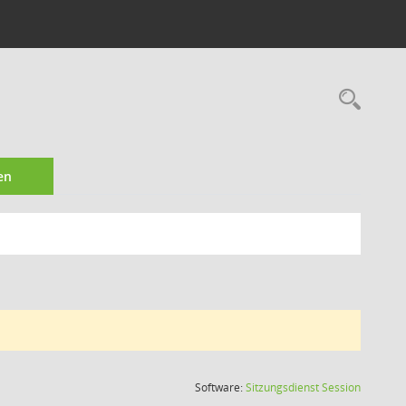
Rec
en
(Wird in
Software:
Sitzungsdienst
Session