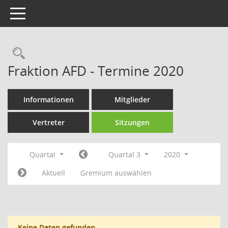
Toggle navigation
Rechercheauswahl
Fraktion AFD - Termine 2020
Informationen
Mitglieder
Vertreter
Sitzungen
Quartal
Quartal 3
2020
Aktuell
Gremium auswählen
Keine Daten gefunden.