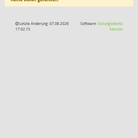
Letzte Änderung: 07.08.2026
Software:
Sitzungsdienst
(Wird in
17:02:15
Session