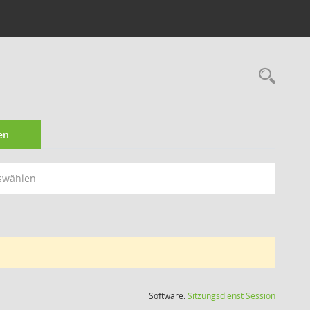
Rec
en
swählen
(Wird in
Software:
Sitzungsdienst
Session