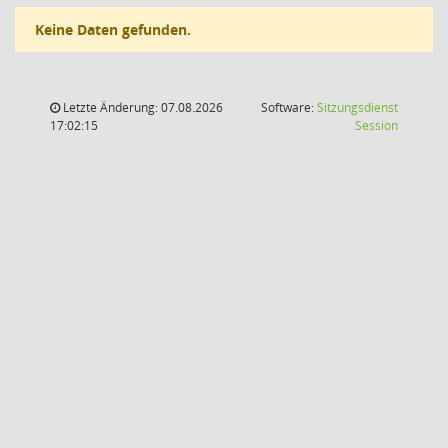
Keine Daten gefunden.
Letzte Änderung: 07.08.2026
Software:
Sitzungsdienst
(Wird in
17:02:15
Session