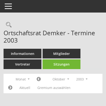
Toggle navigation
Rechercheauswahl
Ortschaftsrat Demker - Termine
2003
Informationen
Mitglieder
Vertreter
Sitzungen
Monat
Oktober
2003
Aktuell
Gremium auswählen