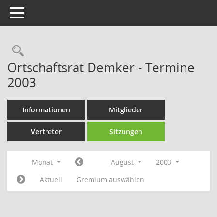
Toggle navigation
Rechercheauswahl
Ortschaftsrat Demker - Termine
2003
Informationen
Mitglieder
Vertreter
Sitzungen
Monat
August
2003
Aktuell
Gremium auswählen