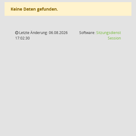
Keine Daten gefunden.
Letzte Änderung: 06.08.2026
Software:
Sitzungsdienst
(Wird in
17:02:30
Session