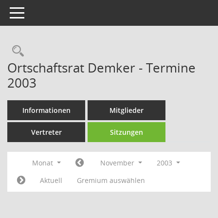
Toggle navigation
Rechercheauswahl
Ortschaftsrat Demker - Termine
2003
Informationen
Mitglieder
Vertreter
Sitzungen
Monat
November
2003
Aktuell
Gremium auswählen