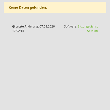
Keine Daten gefunden.
Letzte Änderung: 07.08.2026
Software:
Sitzungsdienst
(Wird in
17:02:15
Session