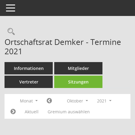
Toggle navigation
Rechercheauswahl
Ortschaftsrat Demker - Termine
2021
Informationen
Mitglieder
Vertreter
Sitzungen
Monat
Oktober
2021
Aktuell
Gremium auswählen