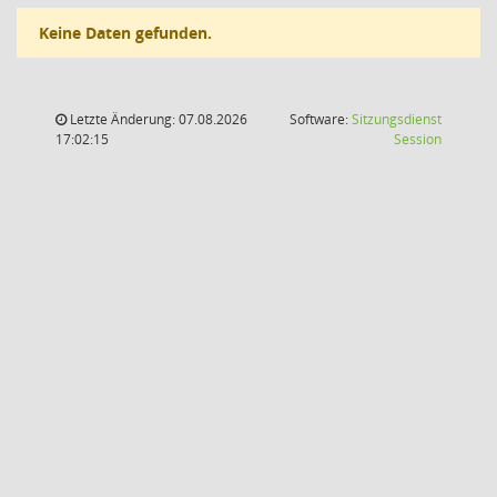
Keine Daten gefunden.
Letzte Änderung: 07.08.2026
Software:
Sitzungsdienst
(Wird in
17:02:15
Session