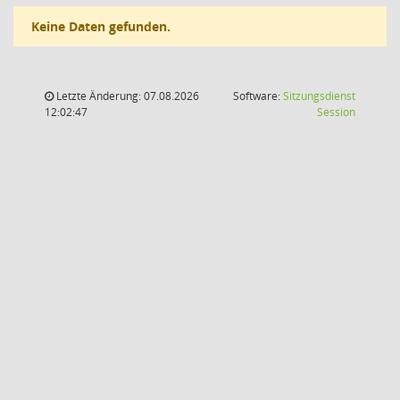
Keine Daten gefunden.
Letzte Änderung: 07.08.2026
Software:
Sitzungsdienst
(Wird in
12:02:47
Session