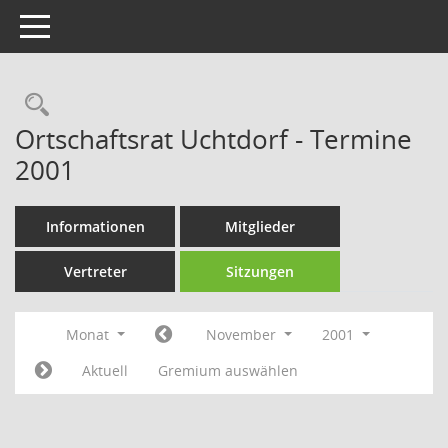
Toggle navigation
Rechercheauswahl
Ortschaftsrat Uchtdorf - Termine
2001
Informationen
Mitglieder
Vertreter
Sitzungen
Monat
November
2001
Aktuell
Gremium auswählen