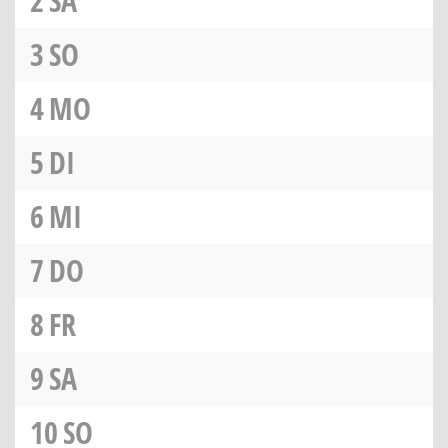
2
SA
3
SO
4
MO
5
DI
6
MI
7
DO
8
FR
9
SA
10
SO