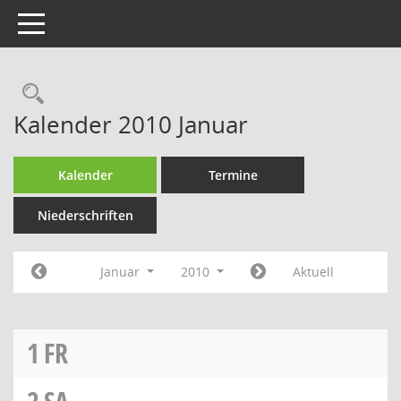
Toggle navigation
Rechercheauswahl
Kalender 2010 Januar
Kalender
Termine
Niederschriften
Januar
2010
Aktuell
1
FR