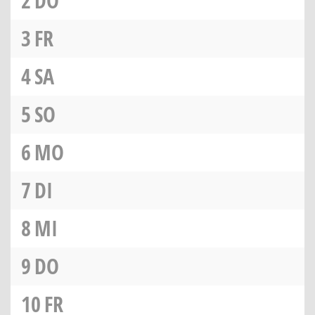
2
DO
3
FR
4
SA
5
SO
6
MO
7
DI
8
MI
9
DO
10
FR