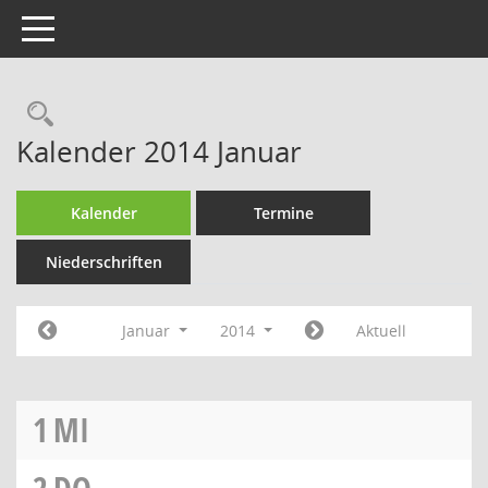
Toggle navigation
Rechercheauswahl
Kalender 2014 Januar
Kalender
Termine
Niederschriften
Januar
2014
Aktuell
1
MI