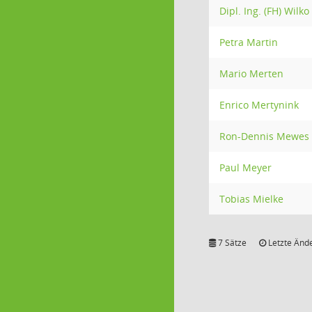
Dipl. Ing. (FH) Wilk
Petra Martin
Mario Merten
Enrico Mertynink
Ron-Dennis Mewes
Paul Meyer
Tobias Mielke
7 Sätze
Letzte Ände