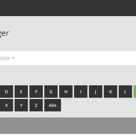
ger
-2029
D
E
F
G
H
I
J
K
L
X
Y
Z
Alle