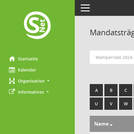
Toggle navigation
Mandatsträ
Wahlperiode 2024
Startseite
Kalender
Organisation
A
B
C
Informatives
U
V
W
Name