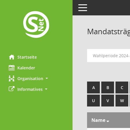
Toggle navigation
Mandatsträ
Wahlperiode 2024
Startseite
Kalender
Organisation
A
B
C
Informatives
U
V
W
Name