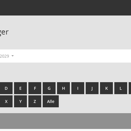
ger
-2029
D
E
F
G
H
I
J
K
L
X
Y
Z
Alle