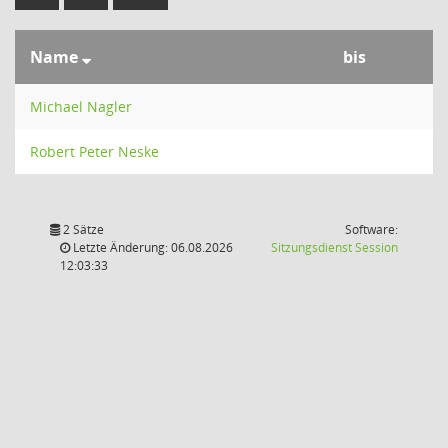
Name
bis
Michael Nagler
Robert Peter Neske
2 Sätze
Software:
(Wird in
Letzte Änderung: 06.08.2026
Sitzungsdienst
Session
12:03:33