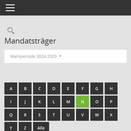
Toggle navigation
Rechercheauswahl
Mandatsträger
Wahlperiode 2024-2029
A
B
C
D
E
F
G
H
I
J
K
L
M
N
O
P
Q
R
S
T
U
V
W
X
Y
Z
Alle