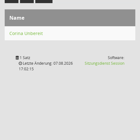
Name
Corina Unbereit
1 Satz
Software:
(Wird in
Letzte Änderung: 07.08.2026
Sitzungsdienst
Session
17:02:15