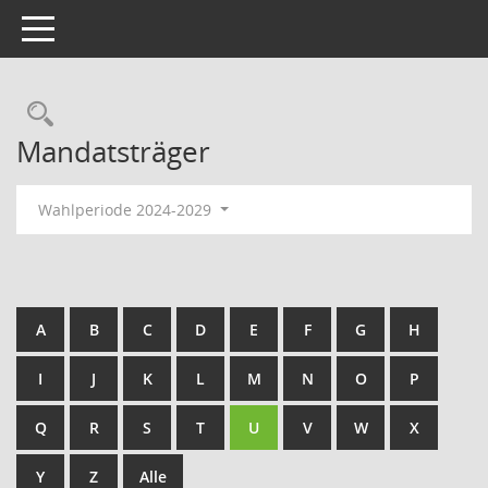
Toggle navigation
Rechercheauswahl
Mandatsträger
Wahlperiode 2024-2029
A
B
C
D
E
F
G
H
I
J
K
L
M
N
O
P
Q
R
S
T
U
V
W
X
Y
Z
Alle