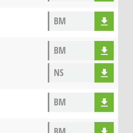
BM
BM
NS
BM
BM