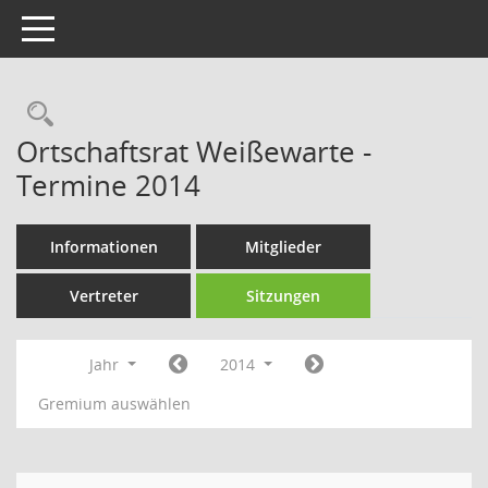
Toggle navigation
Rechercheauswahl
Ortschaftsrat Weißewarte -
Termine 2014
Informationen
Mitglieder
Vertreter
Sitzungen
Jahr
2014
Gremium auswählen