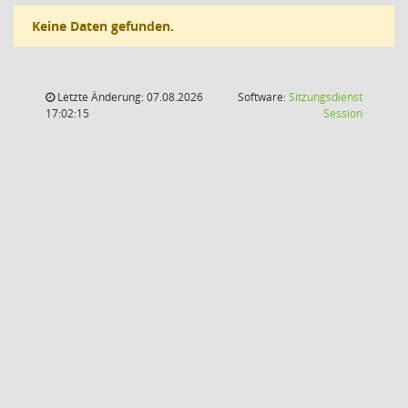
Keine Daten gefunden.
Letzte Änderung: 07.08.2026
Software:
Sitzungsdienst
(Wird in
17:02:15
Session