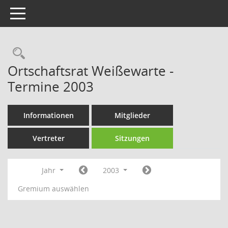
Toggle navigation
Rechercheauswahl
Ortschaftsrat Weißewarte -
Termine 2003
Informationen
Mitglieder
Vertreter
Sitzungen
Jahr
2003
Gremium auswählen