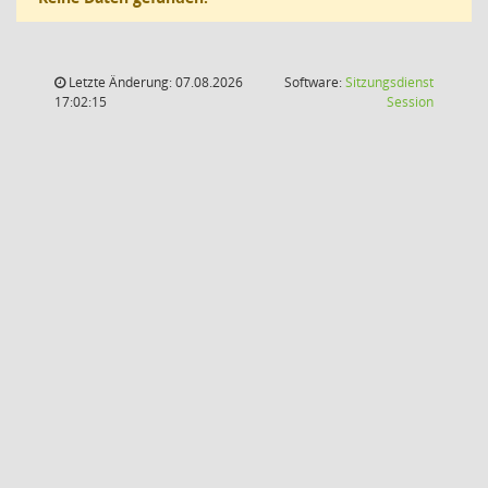
Letzte Änderung: 07.08.2026
Software:
Sitzungsdienst
(Wird in
17:02:15
Session