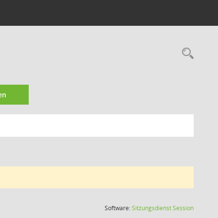
Rec
en
(Wird in
Software:
Sitzungsdienst
Session