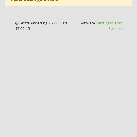
Letzte Änderung: 07.08.2026
Software:
Sitzungsdienst
(Wird in
17:02:15
Session