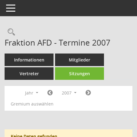
Toggle navigation
Rechercheauswahl
Fraktion AFD - Termine 2007
Informationen
Mitglieder
Vertreter
Sitzungen
Jahr
2007
Gremium auswählen
Keine Daten gefunden.