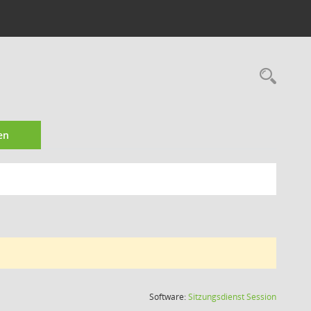
Rec
en
(Wird in
Software:
Sitzungsdienst
Session