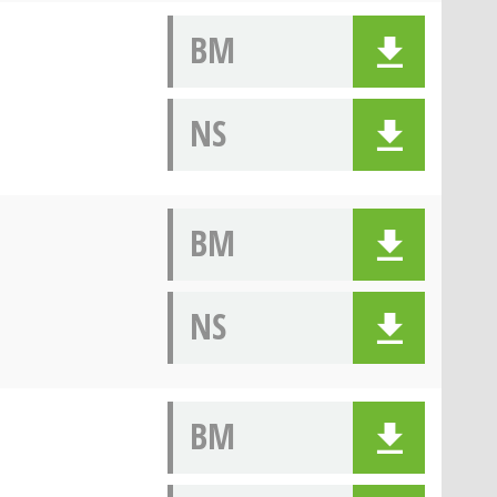
BM
NS
BM
NS
BM