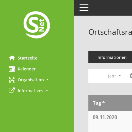
Toggle navigation
Ortschaftsra
Informationen
Startseite
Kalender
Jahr
Organisation
Informatives
Tag
09.11.2020