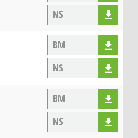
NS
BM
NS
BM
NS