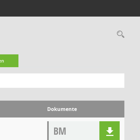
Rec
en
Dokumente
BM