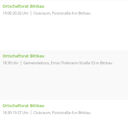
Ortschaftsrat Bittkau
19:00-20:20 Uhr
Clubraum, Poststraße 4 in Bittkau
Ortschaftsrat Bittkau
18:30 Uhr
Gemeindebüro, Ernst-Thälmann-Straße 53 in Bittkau
Ortschaftsrat Bittkau
18:30-19:37 Uhr
Clubraum, Poststraße 4 in Bittkau