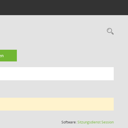
Rec
en
(Wird in
Software:
Sitzungsdienst
Session