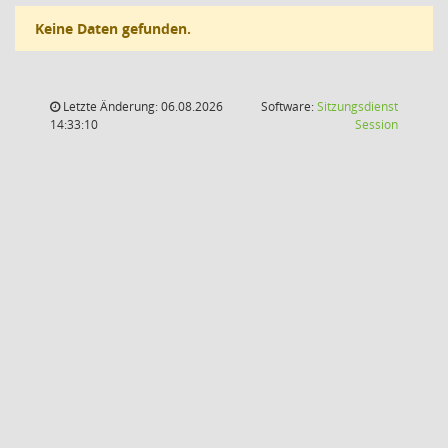
Keine Daten gefunden.
Letzte Änderung: 06.08.2026
Software:
Sitzungsdienst
(Wird in
14:33:10
Session