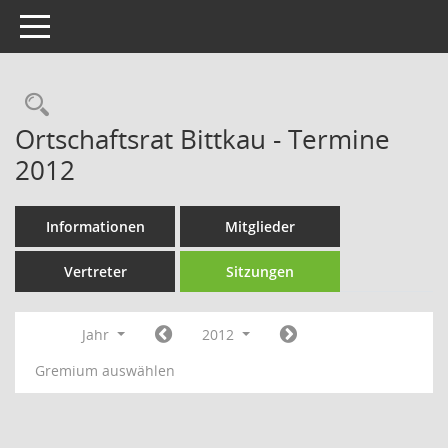
Toggle navigation
Rechercheauswahl
Ortschaftsrat Bittkau - Termine
2012
Informationen
Mitglieder
Vertreter
Sitzungen
Jahr
2012
Gremium auswählen