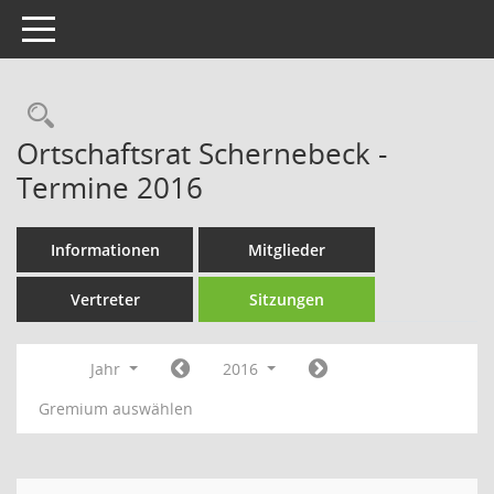
Toggle navigation
Rechercheauswahl
Ortschaftsrat Schernebeck -
Termine 2016
Informationen
Mitglieder
Vertreter
Sitzungen
Jahr
2016
Gremium auswählen