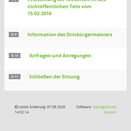
nichtöffentlichen Teils vom
15.02.2016
Information des Ortsbürgermeisters
N 9
Anfragen und Anregungen
N 10
Schließen der Sitzung
N 11
Letzte Änderung: 07.08.2026
Software:
Sitzungsdienst
(Wird in
14:32:14
Session