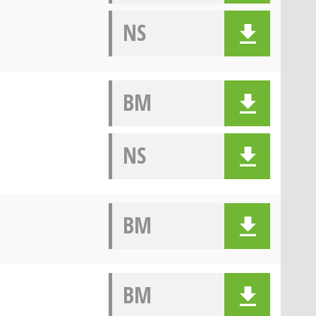
NS
BM
NS
BM
BM