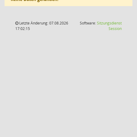
Letzte Änderung: 07.08.2026
Software:
Sitzungsdienst
(Wird in
17:02:15
Session