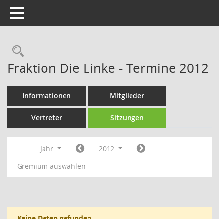
Toggle navigation
Rechercheauswahl
Fraktion Die Linke - Termine 2012
Informationen
Mitglieder
Vertreter
Sitzungen
Jahr
2012
Gremium auswählen
Keine Daten gefunden.