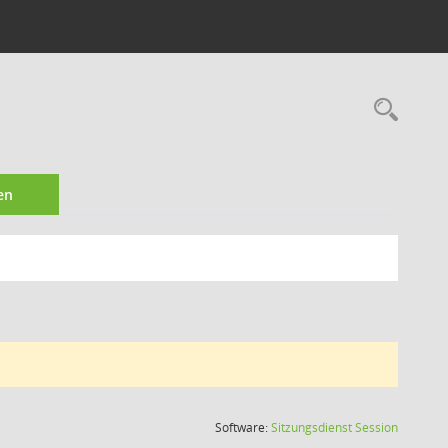
Rec
en
(Wird in
Software:
Sitzungsdienst
Session