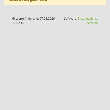
Letzte Änderung: 07.08.2026
Software:
Sitzungsdienst
(Wird in
17:02:15
Session