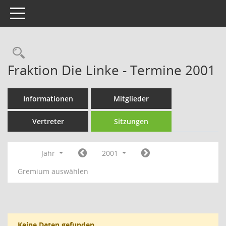
Toggle navigation
Rechercheauswahl
Fraktion Die Linke - Termine 2001
Informationen
Mitglieder
Vertreter
Sitzungen
Jahr
2001
Gremium auswählen
Keine Daten gefunden.