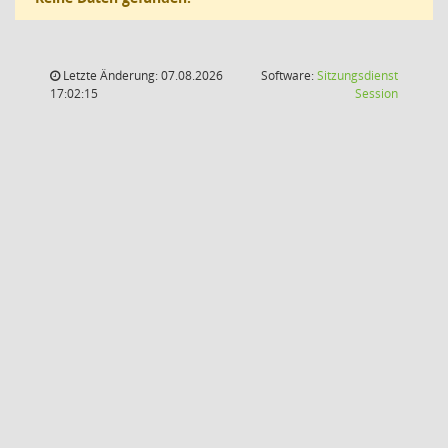
Letzte Änderung: 07.08.2026
Software:
Sitzungsdienst
(Wird in
17:02:15
Session