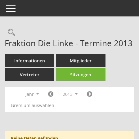
Toggle navigation
Rechercheauswahl
Fraktion Die Linke - Termine 2013
Informationen
Mitglieder
Vertreter
Sitzungen
Jahr
2013
Gremium auswählen
Keine Daten gefunden.