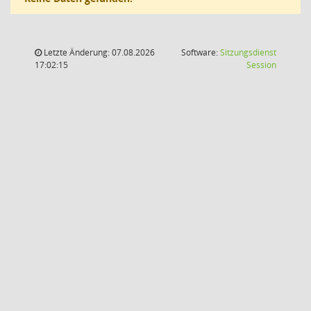
Letzte Änderung: 07.08.2026
Software:
Sitzungsdienst
(Wird in
17:02:15
Session