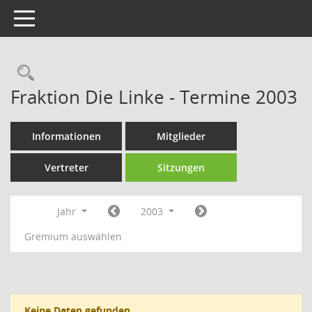
Toggle navigation
Rechercheauswahl
Fraktion Die Linke - Termine 2003
Informationen
Mitglieder
Vertreter
Sitzungen
Jahr
2003
Gremium auswählen
Keine Daten gefunden.