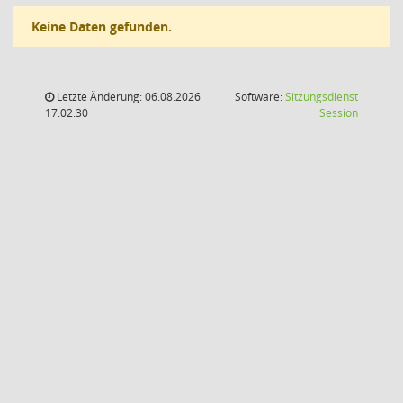
Keine Daten gefunden.
Letzte Änderung: 06.08.2026
Software:
Sitzungsdienst
(Wird in
17:02:30
Session