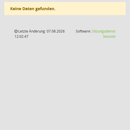
Keine Daten gefunden.
Letzte Änderung: 07.08.2026
Software:
Sitzungsdienst
(Wird in
12:02:47
Session