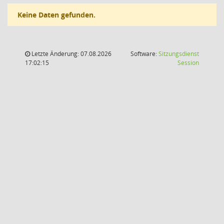
Keine Daten gefunden.
Letzte Änderung: 07.08.2026
Software:
Sitzungsdienst
(Wird in
17:02:15
Session