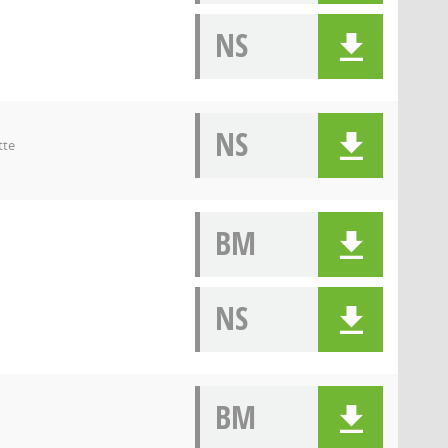
NS
NS
tte
BM
NS
BM