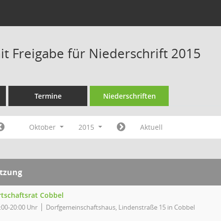
t Freigabe für Niederschrift 2015
Termine
Niederschriften
Oktober
2015
Aktuell
itzung
tschaftsrat Cobbel
:00-20:00 Uhr
Dorfgemeinschaftshaus, Lindenstraße 15 in Cobbel