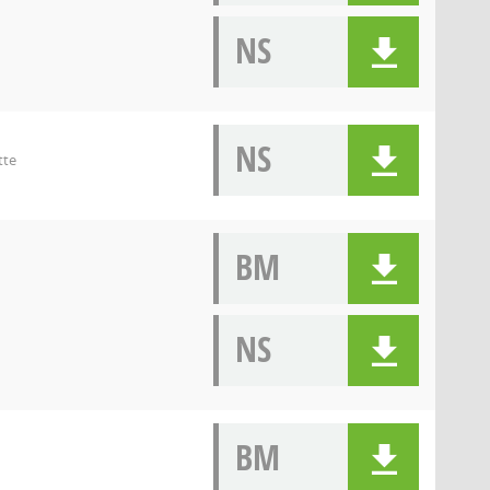
NS
NS
tte
BM
NS
BM