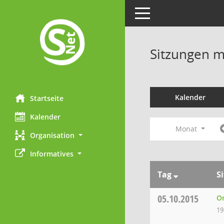
Toggle navigation
Sitzungen mi
Kalender
Startseite
Kalender
Monat
Organisation
Informatives
Tag
S
05.10.2015
Or
19