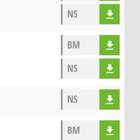
NS
BM
NS
NS
BM